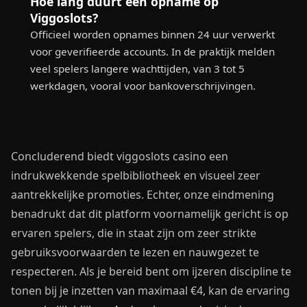
Hoe lang duurt een opname op
Viggoslots?
Officieel worden opnames binnen 24 uur verwerkt
voor geverifieerde accounts. In de praktijk melden
veel spelers langere wachttijden, van 3 tot 5
werkdagen, vooral voor bankoverschrijvingen.
Concluderend biedt viggoslots casino een
indrukwekkende spelbibliotheek en visueel zeer
aantrekkelijke promoties. Echter, onze eindmening
benadrukt dat dit platform voornamelijk gericht is op
ervaren spelers, die in staat zijn om zeer strikte
gebruiksvoorwaarden te lezen en nauwgezet te
respecteren. Als je bereid bent om ijzeren discipline te
tonen bij je inzetten van maximaal €4, kan de ervaring