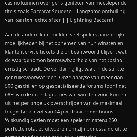
casino kunnen overigens genieten van meeslepende
titels zoals Baccarat Squeeze | Langzame onthulling
van kaarten, echte sfeer | | Lightning Baccarat.
Aan de andere kant melden veel spelers aanzienlijke
moeilijkheden bij het opnemen van hun winsten en
klantenservice tickets die onbeantwoord blijven, wat
de waargenomen betrouwbaarheid van het casino
ernstig schaadt. De verklaring ligt vaak in de strikte
gebruiksvoorwaarden. Onze analyse van meer dan
500 geschillen op gespecialiseerde forums toont dat
68% van de inbeslagnames van winsten voortkomen
uit het per ongeluk overschrijden van de maximaal
toegestane inzet van €4 per draai onder bonus.
Wiskundig gezien moet een speler minstens 250
perfecte rotaties uitvoeren om zijn bonussaldo uit te