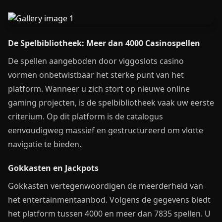
De Spelbibliotheek: Meer dan 4000 Casinospellen
De spellen aangeboden door viggoslots casino
vormen onbetwistbaar het sterke punt van het
platform. Wanneer u zich stort op nieuwe online
gaming projecten, is de spelbibliotheek vaak uw eerste
criterium. Op dit platform is de catalogus
eenvoudigweg massief en gestructureerd om vlotte
navigatie te bieden.
Gokkasten en Jackpots
Gokkasten vertegenwoordigen de meerderheid van
het entertainmentaanbod. Volgens de gegevens biedt
het platform tussen 4000 en meer dan 7835 spellen. U