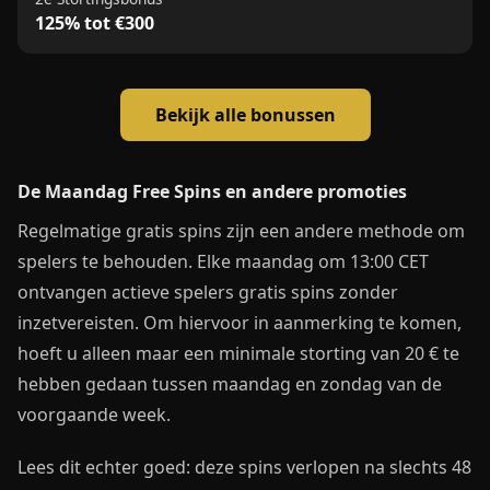
125% tot €300
Bekijk alle bonussen
De Maandag Free Spins en andere promoties
Regelmatige gratis spins zijn een andere methode om
spelers te behouden. Elke maandag om 13:00 CET
ontvangen actieve spelers gratis spins zonder
inzetvereisten. Om hiervoor in aanmerking te komen,
hoeft u alleen maar een minimale storting van 20 € te
hebben gedaan tussen maandag en zondag van de
voorgaande week.
Lees dit echter goed: deze spins verlopen na slechts 48