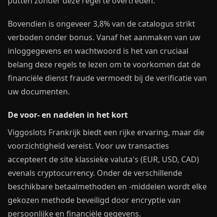
putten zonder deze regel te overtreden.
Bovendien is ongeveer 3,8% van de catalogus strikt
verboden onder bonus. Vanaf het aanmaken van uw
inloggegevens en wachtwoord is het van cruciaal
belang deze regels te lezen om te voorkomen dat de
financiële dienst fraude vermoedt bij de verificatie van
uw documenten.
De voor- en nadelen in het kort
Viggoslots Frankrijk biedt een rijke ervaring, maar die
voorzichtigheid vereist. Voor uw transacties
accepteert de site klassieke valuta's (EUR, USD, CAD)
evenals cryptocurrency. Onder de verschillende
beschikbare betaalmethoden en -middelen wordt elke
gekozen methode beveiligd door encryptie van
persoonlijke en financiële gegevens.