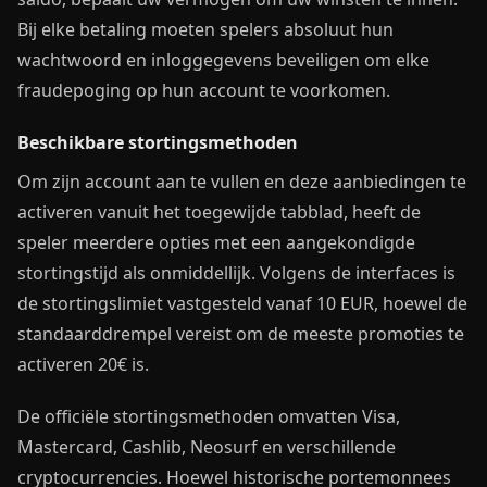
Bij elke betaling moeten spelers absoluut hun
wachtwoord en inloggegevens beveiligen om elke
fraudepoging op hun account te voorkomen.
Beschikbare stortingsmethoden
Om zijn account aan te vullen en deze aanbiedingen te
activeren vanuit het toegewijde tabblad, heeft de
speler meerdere opties met een aangekondigde
stortingstijd als onmiddellijk. Volgens de interfaces is
de stortingslimiet vastgesteld vanaf 10 EUR, hoewel de
standaarddrempel vereist om de meeste promoties te
activeren 20€ is.
De officiële stortingsmethoden omvatten Visa,
Mastercard, Cashlib, Neosurf en verschillende
cryptocurrencies. Hoewel historische portemonnees