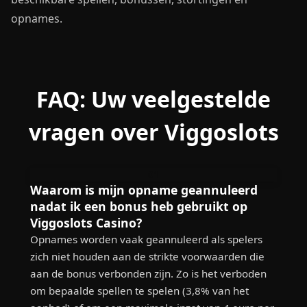
opnames.
FAQ: Uw veelgestelde
vragen over Viggoslots
01
Waarom is mijn opname geannuleerd
nadat ik een bonus heb gebruikt op
Viggoslots Casino?
Opnames worden vaak geannuleerd als spelers
zich niet houden aan de strikte voorwaarden die
aan de bonus verbonden zijn. Zo is het verboden
om bepaalde spellen te spelen (3,8% van het