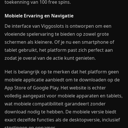
toekenning van 100 free spins.
Mobiele Ervaring en Navigatie
De interface van Viggoslots is ontworpen om een
vloeiende spelervaring te bieden op zowel grote
schermen als kleinere. Of je nu een smartphone of
tablet gebruikt, het platform past zich perfect aan
zodat je overal van de actie kunt genieten.
Het is belangrijk op te merken dat het platform geen
mobiele applicatie aanbiedt om te downloaden op de
App Store of Google Play. Het website is echter
volledig aangepast voor mobiele apparaten en tablets,
wat mobiele compatibiliteit garandeert zonder
download nodig te hebben. De mobiele versie biedt
exact dezelfde functies als de desktopversie, inclusief
stortingen en opnames.