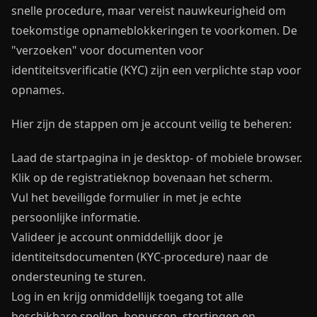
snelle procedure, maar vereist nauwkeurigheid om
toekomstige opnameblokkeringen te voorkomen. De
"verzoeken" voor documenten voor
identiteitsverificatie (KYC) zijn een verplichte stap voor
opnames.
Hier zijn de stappen om je account veilig te beheren:
Laad de startpagina in je desktop- of mobiele browser.
Klik op de registratieknop bovenaan het scherm.
Vul het beveiligde formulier in met je echte
persoonlijke informatie.
Valideer je account onmiddellijk door je
identiteitsdocumenten (KYC-procedure) naar de
ondersteuning te sturen.
Log in en krijg onmiddellijk toegang tot alle
beschikbare spellen, bonussen, stortingen en