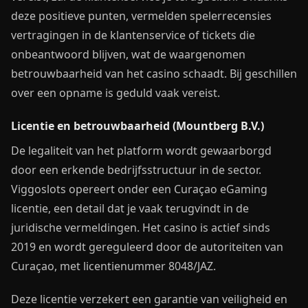
deze positieve punten, vermelden spelerrecensies
vertragingen in de klantenservice of tickets die
onbeantwoord blijven, wat de waargenomen
betrouwbaarheid van het casino schaadt. Bij geschillen
over een opname is geduld vaak vereist.
Licentie en betrouwbaarheid (Mountberg B.V.)
De legaliteit van het platform wordt gewaarborgd
door een erkende bedrijfsstructuur in de sector.
Viggoslots opereert onder een Curaçao eGaming
licentie, een detail dat je vaak terugvindt in de
juridische vermeldingen. Het casino is actief sinds
2019 en wordt gereguleerd door de autoriteiten van
Curaçao, met licentienummer 8048/JAZ.
Deze licentie verzekert een garantie van veiligheid en