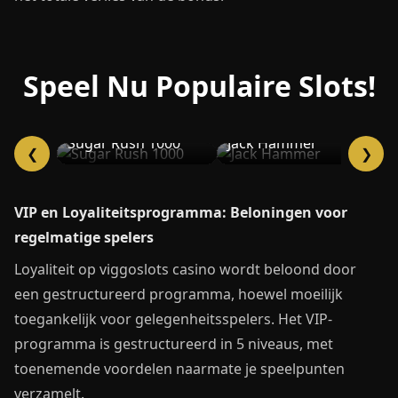
Speel Nu Populaire Slots!
Sugar Rush 1000
Jack Hammer
R
❮
❯
VIP en Loyaliteitsprogramma: Beloningen voor
regelmatige spelers
Loyaliteit op viggoslots casino wordt beloond door
een gestructureerd programma, hoewel moeilijk
toegankelijk voor gelegenheitsspelers. Het VIP-
programma is gestructureerd in 5 niveaus, met
toenemende voordelen naarmate je speelpunten
verzamelt.